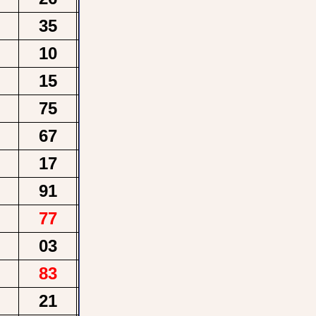
35
10
15
75
67
17
91
77
03
83
21