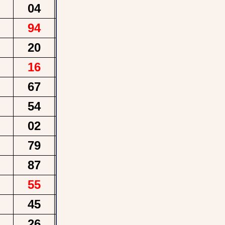
04
94
20
16
67
54
02
79
87
55
45
26