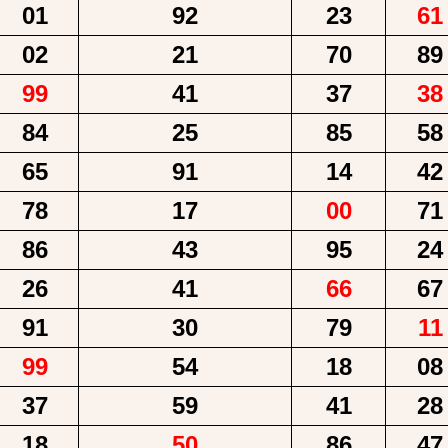
01
92
23
61
02
21
70
89
99
41
37
38
84
25
85
58
65
91
14
42
78
17
00
71
86
43
95
24
26
41
66
67
91
30
79
11
99
54
18
08
37
59
41
28
18
50
86
47