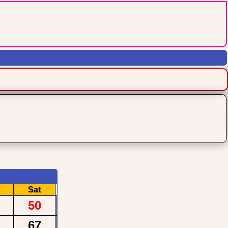
Sat
50
67