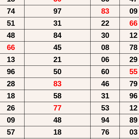
74
97
83
09
51
31
22
66
48
84
30
12
66
45
08
78
13
21
06
29
96
50
60
55
28
83
46
79
18
58
31
96
26
77
53
12
09
48
94
89
57
18
76
03