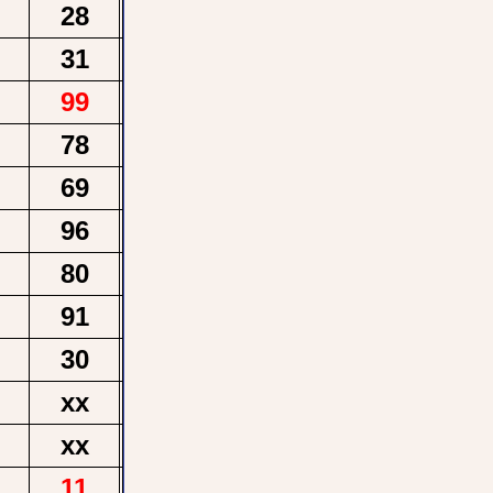
28
31
99
78
69
96
80
91
30
xx
xx
11