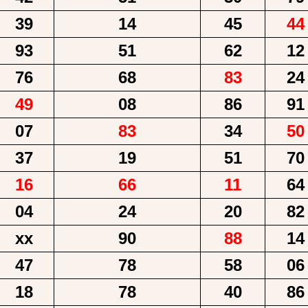
39
14
45
44
93
51
62
12
76
68
83
24
49
08
86
91
07
83
34
50
37
19
51
70
16
66
11
64
04
24
20
82
xx
90
88
14
47
78
58
06
18
78
40
86