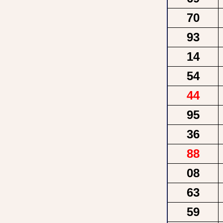
70
93
14
54
44
95
36
88
08
63
59