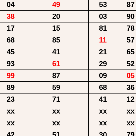
04
49
53
87
38
20
03
90
17
15
81
78
68
85
11
57
45
41
21
65
93
61
29
52
99
87
09
05
89
59
68
36
23
71
41
12
xx
xx
xx
xx
xx
xx
xx
xx
42
51
30
79