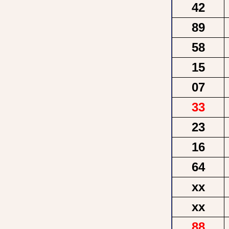
42
89
58
15
07
33
23
16
64
xx
xx
88