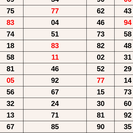
75
77
62
43
83
04
46
94
74
51
73
58
18
83
82
48
58
11
02
31
81
46
52
29
05
92
77
14
56
67
15
73
32
24
30
60
13
71
81
92
67
85
90
35