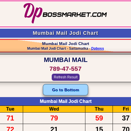
Mumbai Mail Jodi Chart
Mumbai Mail Jodi Chart
Mumbai Mail Jodi Chart - Sattamatka -
Dpboss
MUMBAI MAIL
789-47-557
Go to Bottom
Mumbai Mail Jodi Chart
Tue
Wed
Thu
Fri
71
79
59
37
72
21
15
70