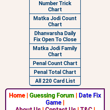
Number Trick
Chart
Matka Jodi Count
Chart
Dhanvarsha Daily
Fix Open To Close
Matka Jodi Family
Chart
Penal Count Chart
Penal Total Chart
All 220 Card List
Home
|
Guessing Forum
|
Date Fix
Game
|
About Us
|
Contact Us
|
T&C
|