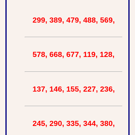
299, 389, 479, 488, 569,
578, 668, 677, 119, 128,
137, 146, 155, 227, 236,
245, 290, 335, 344, 380,