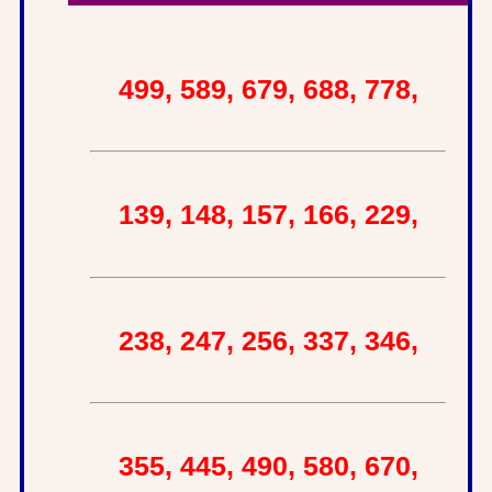
499, 589, 679, 688, 778,
139, 148, 157, 166, 229,
238, 247, 256, 337, 346,
355, 445, 490, 580, 670,