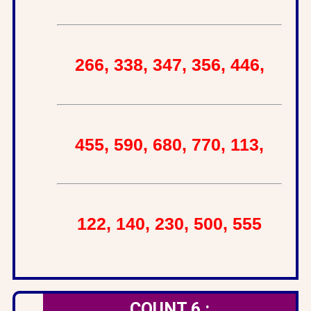
266, 338, 347, 356, 446,
455, 590, 680, 770, 113,
122, 140, 230, 500, 555
COUNT 6 :