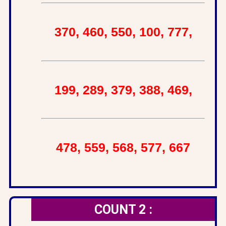
370, 460, 550, 100, 777,
199, 289, 379, 388, 469,
478, 559, 568, 577, 667
COUNT 2 :