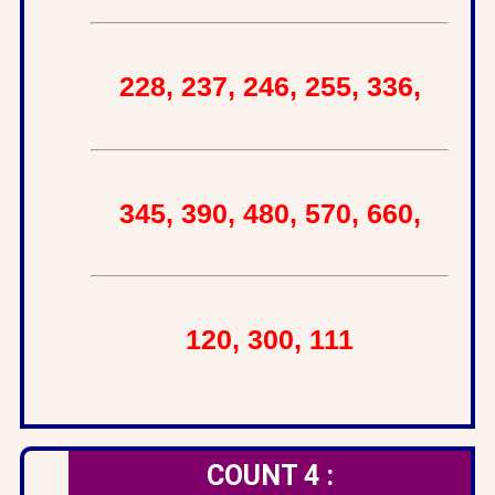
228, 237, 246, 255, 336,
345, 390, 480, 570, 660,
120, 300, 111
COUNT 4 :