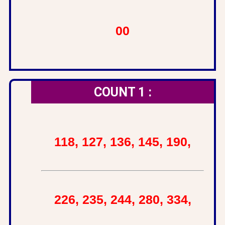
00
COUNT 1 :
118, 127, 136, 145, 190,
226, 235, 244, 280, 334,