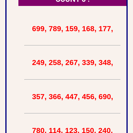
699, 789, 159, 168, 177,
249, 258, 267, 339, 348,
357, 366, 447, 456, 690,
780, 114, 123, 150, 240,