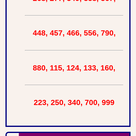
448, 457, 466, 556, 790,
880, 115, 124, 133, 160,
223, 250, 340, 700, 999