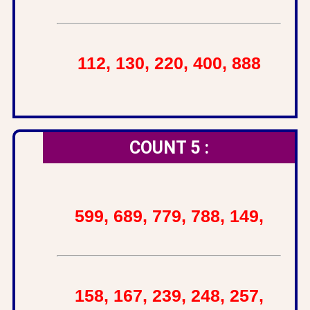
112, 130, 220, 400, 888
COUNT 5 :
599, 689, 779, 788, 149,
158, 167, 239, 248, 257,